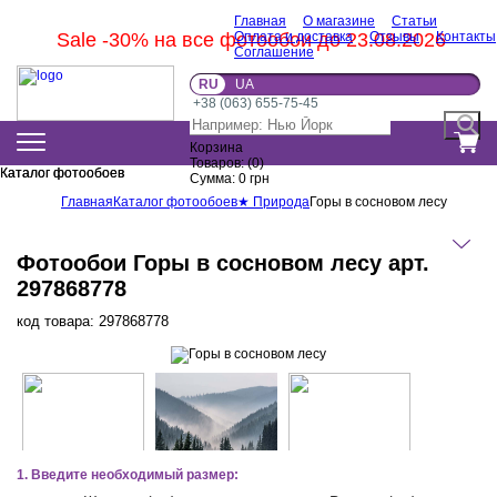
Главная
О магазине
Статьи
Sale -30% на все фотообои до 23.08.2026
Оплата и доставка
Отзывы
Контакты
Соглашение
RU
UA
+38 (063) 655-75-45
Корзина
Товаров:
(
0
)
Каталог фотообоев
Каталог фотообоев
Сумма:
0
грн
Главная
Каталог фотообоев
★ Природа
Горы в сосновом лесу
Фотообои Горы в сосновом лесу арт.
297868778
код товара:
297868778
1. Введите необходимый размер: