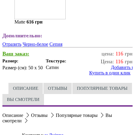
Matte
616
грн
Дополнительно:
Отразить
Черно-белое
Сепия
Ваш заказ:
цена:
116
грн
Размер:
Текстура:
Цена:
116
грн
Сатин
Добавить в
Размер (см):
50 x 50
Купить в один клик
ОПИСАНИЕ
ОТЗЫВЫ
ПОПУЛЯРНЫЕ ТОВАРЫ
ВЫ СМОТРЕЛИ
Описание
Отзывы
Популярные товары
Вы
смотрели