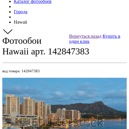
Каталог фотообоев
Города
Hawaii
Вернуться назад
Купить в
Фотообои
один клик
Hawaii арт. 142847383
код товара:
142847383