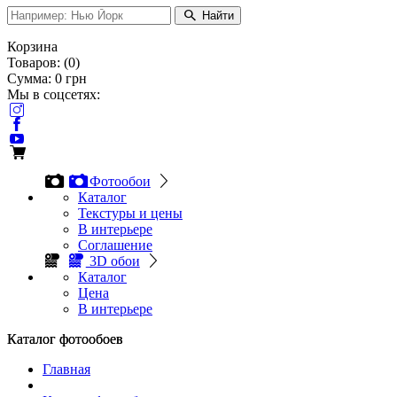
Найти
Корзина
Товаров:
(
0
)
Сумма:
0
грн
Мы в соцсетях:
Фотообои
Каталог
Текстуры и цены
В интерьере
Соглашение
3D обои
Каталог
Цена
В интерьере
Каталог фотообоев
Каталог фотообоев
Главная