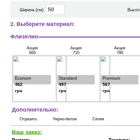
Ширина (см):
Высота
2. Выберите материал:
Флизелин
Акция
Акция
Акция
660
710
780
Econom
Standard
Premium
462
497
567
грн
грн
грн
Дополнительно:
Отразить
Черно-белое
Сепия
Ваш заказ:
Размер:
Текстура: