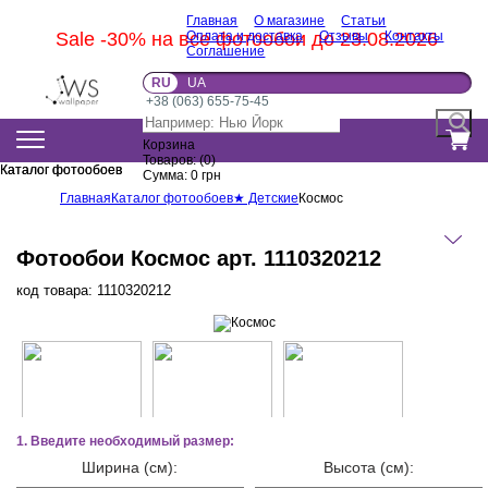
Главная
О магазине
Статьи
Sale -30% на все фотообои до 23.08.2026
Оплата и доставка
Отзывы
Контакты
Соглашение
RU
UA
+38 (063) 655-75-45
Корзина
Товаров:
(
0
)
Каталог фотообоев
Каталог фотообоев
Сумма:
0
грн
Главная
Каталог фотообоев
★ Детские
Космос
Фотообои Космос арт. 1110320212
код товара:
1110320212
1. Введите необходимый размер:
Ширина (см):
Высота (см):