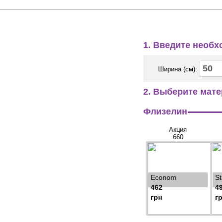
1. Введите необ
Ширина (см):
2. Выберите мате
Флизелин
Акция
660
Econom
S
462
4
грн
г