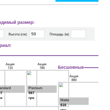
ходимый размер:
Высота (см):
Площадь (м):
риал:
Акция
Акция
Бесшовные
710
780
Акция
880
tandard
Premium
97
567
рн
грн
Matte
616
грн