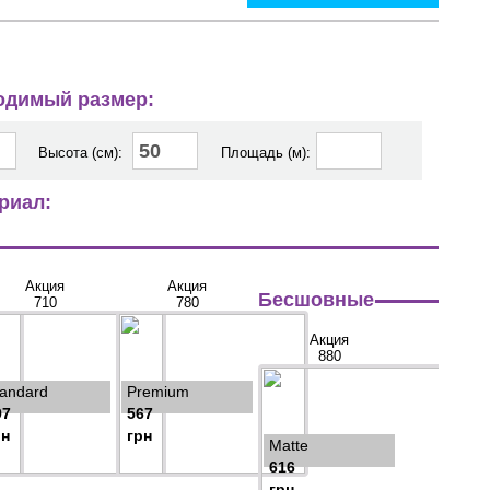
ходимый размер:
Высота (см):
Площадь (м):
риал:
Акция
Акция
Бесшовные
710
780
Акция
880
tandard
Premium
97
567
рн
грн
Matte
616
грн