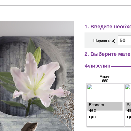
1. Введите необ
Ширина (см):
2. Выберите мате
Флизелин
Акция
660
Econom
S
462
4
грн
г