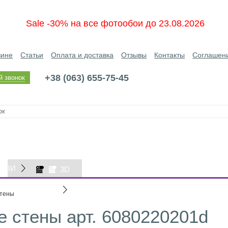
Sale -30% на все фотообои до 23.08.2026
зине
Статьи
Оплата и доставка
Отзывы
Контакты
Соглашен
+38 (063) 655-75-45
й звонок
БОИ
3D
ОБОИ
стены
 стены арт. 6080220201d