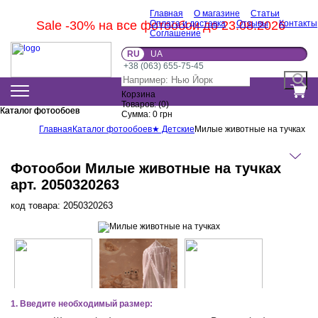
Главная
О магазине
Статьи
Sale -30% на все фотообои до 23.08.2026
Оплата и доставка
Отзывы
Контакты
Соглашение
RU
UA
+38 (063) 655-75-45
Корзина
Товаров:
(
0
)
Каталог фотообоев
Каталог фотообоев
Сумма:
0
грн
Главная
Каталог фотообоев
★ Детские
Милые животные на тучках
Фотообои Милые животные на тучках
арт. 2050320263
код товара:
2050320263
1. Введите необходимый размер: