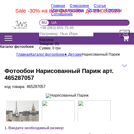
Главная
О магазине
Статьи
Sale -30% на все фотообои до 23.08.2026
Оплата и доставка
Отзывы
Контакты
Соглашение
RU
UA
+38 (063) 655-75-45
Корзина
Товаров:
(
0
)
Каталог фотообоев
Каталог фотообоев
Сумма:
0
грн
Главная
Каталог фотообоев
★ Детские
Нарисованный Париж
Фотообои Нарисованный Париж арт.
465287057
код товара:
465287057
1. Введите необходимый размер: