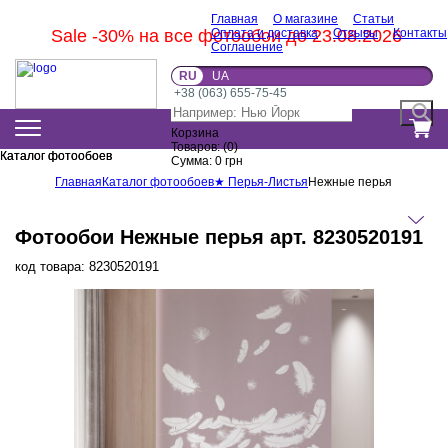
Главная
О магазине
Статьи
Sale -30% на все фотообои до 23.08.2026
Оплата и доставка
Отзывы
Контакты
Соглашение
RU
UA
+38 (063) 655-75-45
Корзина
Товаров:
(
0
)
Каталог фотообоев
Каталог фотообоев
Сумма:
0
грн
Главная
Каталог фотообоев
★ Перья-Листья
Нежные перья
Фотообои Нежные перья арт. 8230520191
код товара:
8230520191