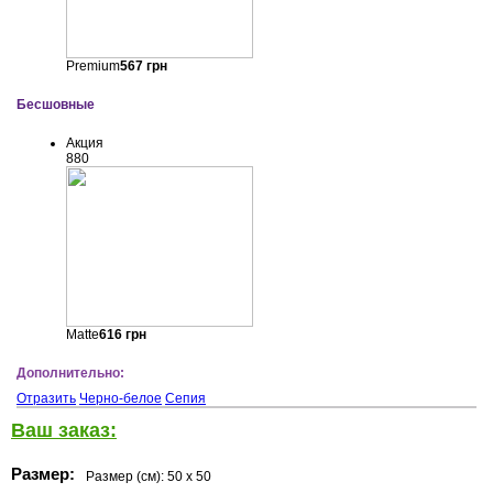
Premium
567
грн
Бесшовные
Акция
880
Matte
616
грн
Дополнительно:
Отразить
Черно-белое
Сепия
Ваш заказ:
Размер:
Размер (см):
50 x 50