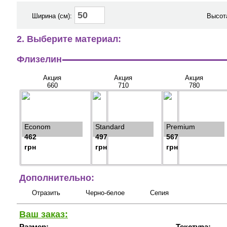
Ширина (см):
Высота
2. Выберите материал:
Флизелин
Акция
Акция
Акция
660
710
780
Econom
Standard
Premium
462
497
567
грн
грн
грн
Дополнительно:
Отразить
Черно-белое
Сепия
Ваш заказ:
Размер:
Текстура: