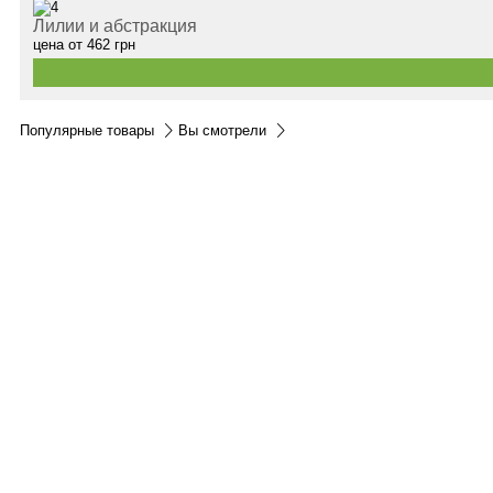
Лилии и абстракция
цена от
462
грн
Популярные товары
Вы смотрели
Контакты:
м.Дніпро
вул.Виконкомівська, 24
Пн-Пт 9:00-18:30
Сб по записи