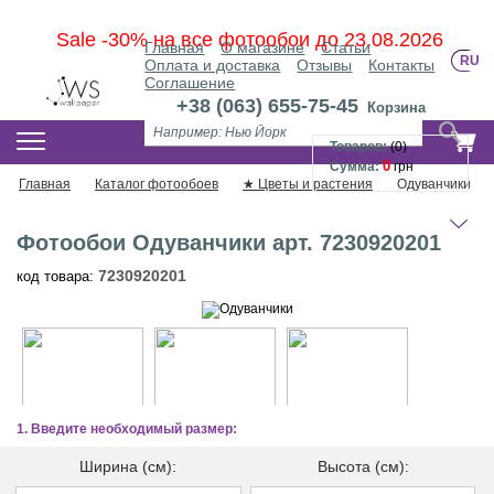
Sale -30% на все фотообои до 23.08.2026
Главная
О магазине
Статьи
RU
Оплата и доставка
Отзывы
Контакты
Соглашение
+38 (063) 655-75-45
Корзина
КАТАЛОГ ФОТООБОЕВ
Товаров:
(
0
)
0
Сумма:
грн
Главная
Каталог фотообоев
★ Цветы и растения
Одуванчики
Фотообои Одуванчики арт. 7230920201
7230920201
код товара:
1. Введите необходимый размер:
Ширина (см):
Высота (см):