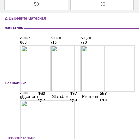
2. Выберите материал:
Флизелин
Акция
Акция
Акция
660
710
780
Бесшовные
Акция
462
497
567
Econom
Standard
Premium
880
грн
грн
грн
Дополнительно: