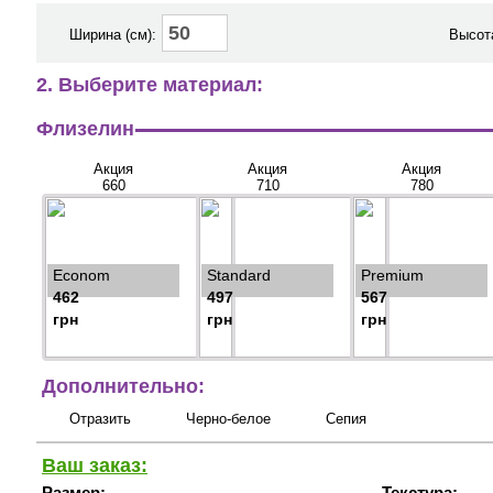
Ширина (см):
Высота
2. Выберите материал:
Флизелин
Акция
Акция
Акция
660
710
780
Econom
Standard
Premium
462
497
567
грн
грн
грн
Дополнительно:
Отразить
Черно-белое
Сепия
Ваш заказ:
Размер:
Текстура: