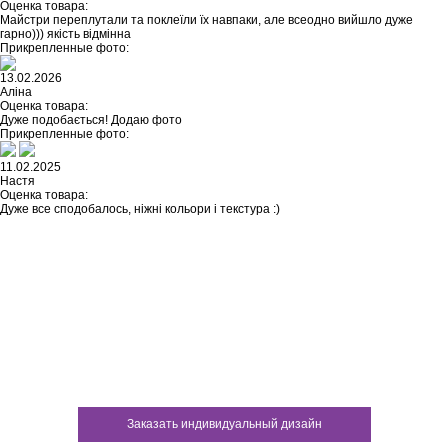
Оценка товара:
Майстри переплутали та поклеїли їх навпаки, але всеодно вийшло дуже
гарно))) якість відмінна
Прикрепленные фото:
13.02.2026
Аліна
Оценка товара:
Дуже подобається! Додаю фото
Прикрепленные фото:
11.02.2025
Настя
Оценка товара:
Дуже все сподобалось, ніжні кольори і текстура :)
Не нашли ничего подходящего?
У каждого нашего клиента есть
возможность заказать
индивидуальный дизайн
Заказать индивидуальный дизайн