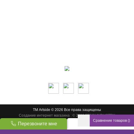
Контакты:
м.Дніпро
вул.Виконкомівська, 24
Пн-Пт 9:00-18:30
Сб по записи
Мы в соцсетях:
ТМ Artside © 2026 Все права защищены
Создание интернет магазина
: © 2026 FENIX INDUSTRY
Сравнение товаров
(
)
Перезвоните мне
Наверх