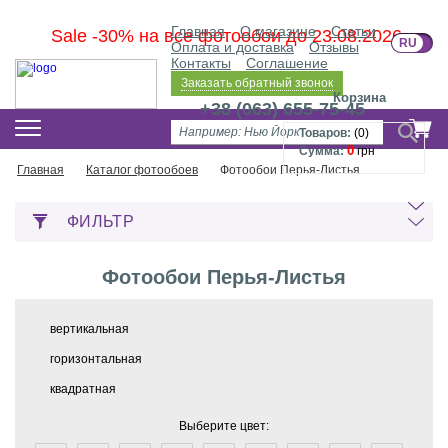
Главная
О магазине
Статьи
Sale -30% на все фотообои до 23.08.2026
RU
U
Оплата и доставка
Отзывы
Контакты
Соглашение
Заказать обратный звонок
Корзина
+38 (063) 655-75-45
Товаров:
(
0
)
0
Сумма:
грн
Главная
Каталог фотообоев
Фотообои Перья-Листья
ФИЛЬТР
Фотообои Перья-Листья
вертикальная
горизонтальная
квадратная
Выберите цвет: