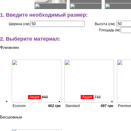
1. Введите необходимый размер:
Ширина (см):
Высота (см):
Площадь (м):
2. Выберите материал:
Флизелин
Акция
660
Акция
710
Econom
462
грн
Standard
497
грн
Premiu
Бесшовные