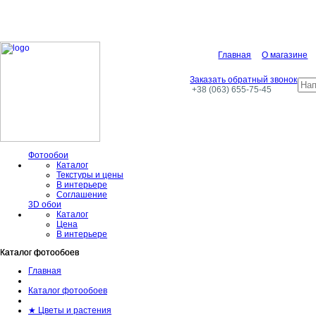
Главная
О магазине
Заказать обратный звонок
+38 (063) 655-75-45
Фотообои
Каталог
Текстуры и цены
В интерьере
Соглашение
3D обои
Каталог
Цена
В интерьере
Каталог фотообоев
Каталог фотообоев
Главная
Каталог фотообоев
★ Цветы и растения