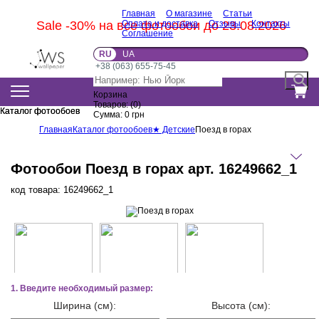
Главная
О магазине
Статьи
Sale -30% на все фотообои до 23.08.2026
Оплата и доставка
Отзывы
Контакты
Соглашение
RU
UA
+38 (063) 655-75-45
Корзина
Товаров:
(
0
)
Каталог фотообоев
Каталог фотообоев
Сумма:
0
грн
Главная
Каталог фотообоев
★ Детские
Поезд в горах
Фотообои Поезд в горах арт. 16249662_1
код товара:
16249662_1
1. Введите необходимый размер:
Ширина (см):
Высота (см):