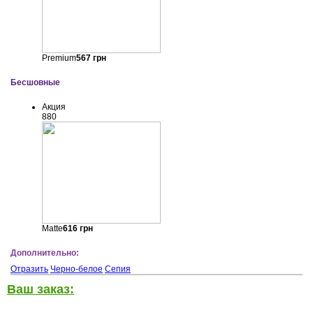
Premium
567
грн
Бесшовные
Акция
880
Matte
616
грн
Дополнительно:
Отразить
Черно-белое
Сепия
Ваш заказ: