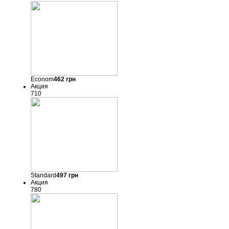
Econom
462
грн
Акция
710
Standard
497
грн
Акция
780