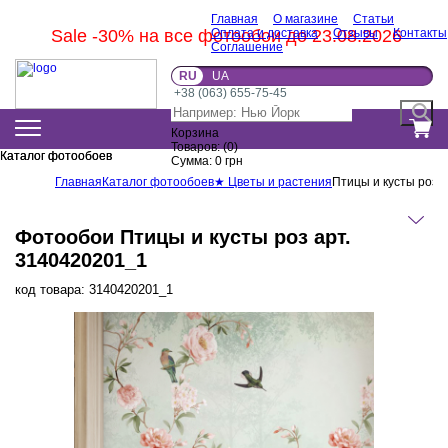
Главная
О магазине
Статьи
Sale -30% на все фотообои до 23.08.2026
Оплата и доставка
Отзывы
Контакты
Соглашение
RU
UA
+38 (063) 655-75-45
Корзина
Товаров:
(
0
)
Каталог фотообоев
Каталог фотообоев
Сумма:
0
грн
Главная
Каталог фотообоев
★ Цветы и растения
Птицы и кусты роз
Фотообои Птицы и кусты роз арт.
3140420201_1
код товара:
3140420201_1