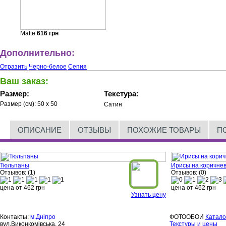
Matte
616
грн
Дополнительно:
Отразить
Черно-белое
Сепия
Ваш заказ:
Размер:
Текстура:
Размер (см):
50 x 50
Сатин
ОПИСАНИЕ
ОТЗЫВЫ
ПОХОЖИЕ ТОВАРЫ
П
Тюльпаны
Ирисы на коричне
Отзывов: (1)
Отзывов: (0)
цена от
462
грн
цена от
462
грн
Узнать цену
Контакты:
м.Дніпро
ФОТООБОИ
Катало
вул.Виконкомівська, 24
Текстуры и цены