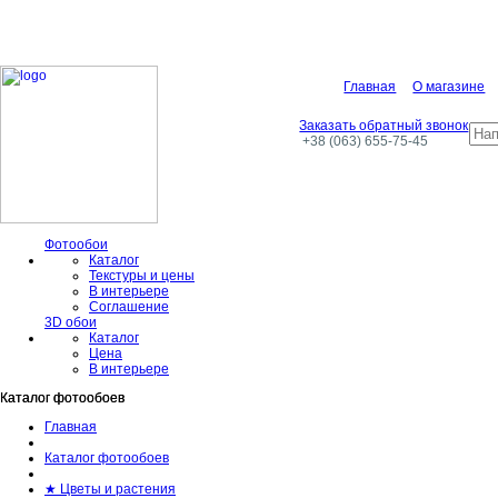
Главная
О магазине
Заказать обратный звонок
+38 (063) 655-75-45
Фотообои
Каталог
Текстуры и цены
В интерьере
Соглашение
3D обои
Каталог
Цена
В интерьере
Каталог фотообоев
Каталог фотообоев
Главная
Каталог фотообоев
★ Цветы и растения