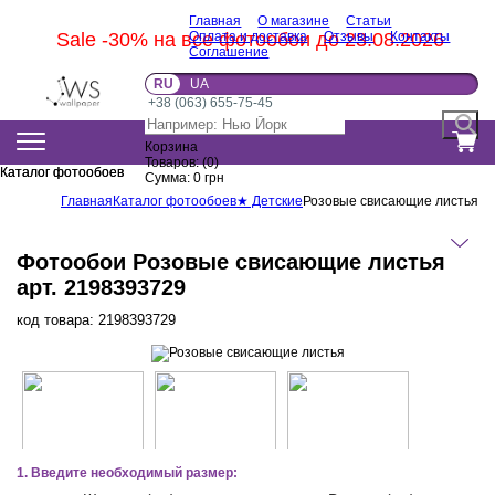
Главная
О магазине
Статьи
Sale -30% на все фотообои до 23.08.2026
Оплата и доставка
Отзывы
Контакты
Соглашение
RU
UA
+38 (063) 655-75-45
Корзина
Товаров:
(
0
)
Каталог фотообоев
Каталог фотообоев
Сумма:
0
грн
Главная
Каталог фотообоев
★ Детские
Розовые свисающие листья
Фотообои Розовые свисающие листья
арт. 2198393729
код товара:
2198393729
1. Введите необходимый размер: