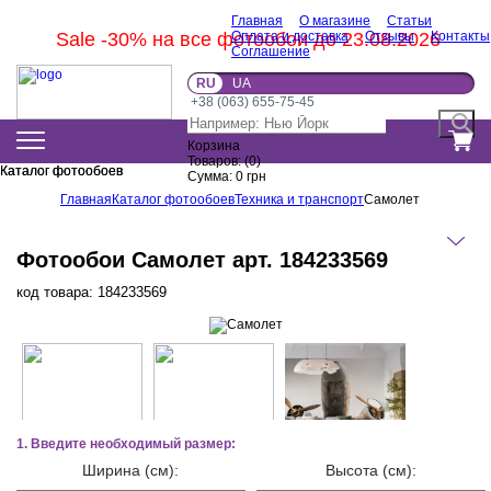
Главная
О магазине
Статьи
Sale -30% на все фотообои до 23.08.2026
Оплата и доставка
Отзывы
Контакты
Соглашение
RU
UA
+38 (063) 655-75-45
Корзина
Товаров:
(
0
)
Каталог фотообоев
Каталог фотообоев
Сумма:
0
грн
Главная
Каталог фотообоев
Техника и транспорт
Самолет
Фотообои Самолет арт. 184233569
код товара:
184233569
1. Введите необходимый размер:
Ширина (см):
Высота (см):