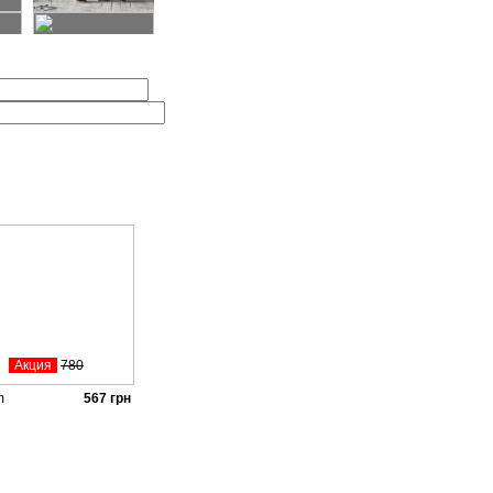
Акция
780
m
567
грн