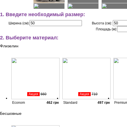
1. Введите необходимый размер:
Ширина (см):
Высота (см):
Площадь (м):
2. Выберите материал:
Флизелин
Акция
660
Акция
710
Econom
462
грн
Standard
497
грн
Premiu
Бесшовные