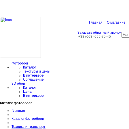
Главная
О магазине
Заказать обратный звонок
+38 (063) 655-75-45
Фотообои
Каталог
Текстуры и цены
В интерьере
Соглашение
3D обои
Каталог
Цена
В интерьере
Каталог фотообоев
Каталог фотообоев
Главная
Каталог фотообоев
Техника и транспорт