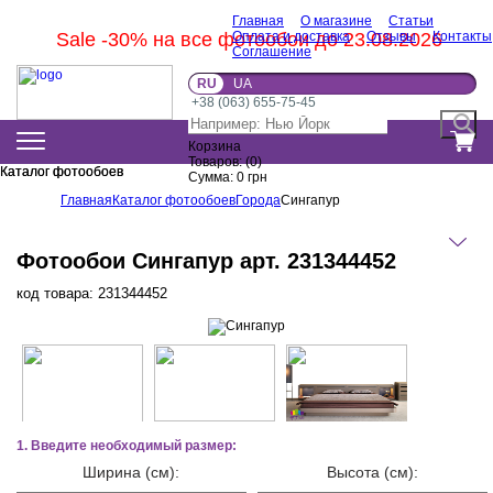
Главная
О магазине
Статьи
Sale -30% на все фотообои до 23.08.2026
Оплата и доставка
Отзывы
Контакты
Соглашение
RU
UA
+38 (063) 655-75-45
Корзина
Товаров:
(
0
)
Каталог фотообоев
Каталог фотообоев
Сумма:
0
грн
Главная
Каталог фотообоев
Города
Сингапур
Фотообои Сингапур арт. 231344452
код товара:
231344452
1. Введите необходимый размер:
Ширина (см):
Высота (см):