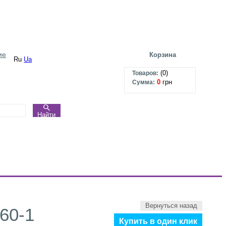
ие
Корзина
Ru
Ua
(
0
)
Товаров:
0
грн
Сумма:
Найти
Вернуться назад
60-1
Купить в один клик