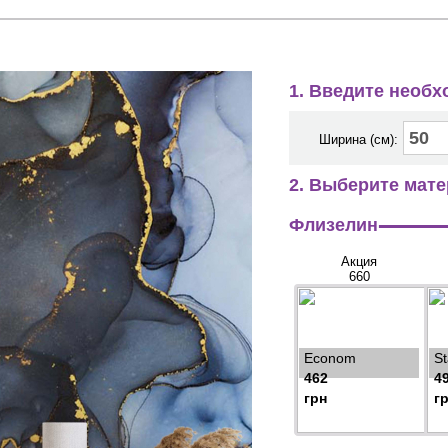
1. Введите необ
Ширина (см):
2. Выберите мате
Флизелин
Акция
660
Econom
S
462
4
грн
г