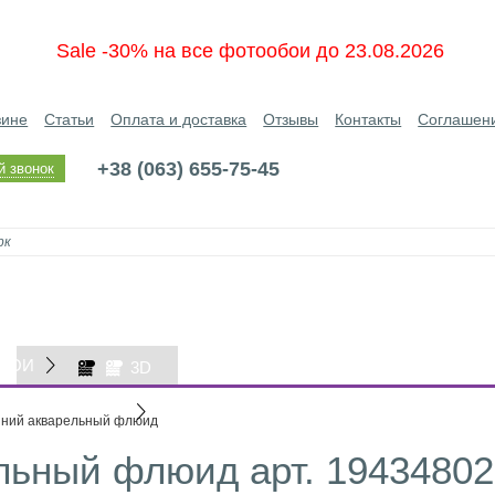
Sale -30% на все фотообои до 23.08.2026
зине
Статьи
Оплата и доставка
Отзывы
Контакты
Соглашен
+38 (063) 655-75-45
й звонок
БОИ
3D
ОБОИ
ний акварельный флюид
льный флюид арт. 19434802