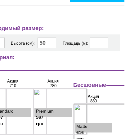
ходимый размер:
Высота (см):
Площадь (м):
риал:
Акция
Акция
Бесшовные
710
780
Акция
880
tandard
Premium
97
567
рн
грн
Matte
616
грн