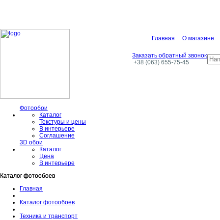
Главная
О магазине
Заказать обратный звонок
+38 (063) 655-75-45
Фотообои
Каталог
Текстуры и цены
В интерьере
Соглашение
3D обои
Каталог
Цена
В интерьере
Каталог фотообоев
Каталог фотообоев
Главная
Каталог фотообоев
Техника и транспорт