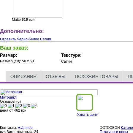
Matte
616
грн
Дополнительно:
Отразить
Черно-белое
Сепия
Ваш заказ:
Размер:
Текстура:
Размер (см):
50 x 50
Сатин
ОПИСАНИЕ
ОТЗЫВЫ
ПОХОЖИЕ ТОВАРЫ
П
Мотоцикл
Отзывов: (0)
цена от
462
грн
Узнать цену
Контакты:
м.Дніпро
ФОТООБОИ
Катало
вул.Виконкомівська, 24
Текстуры и цены