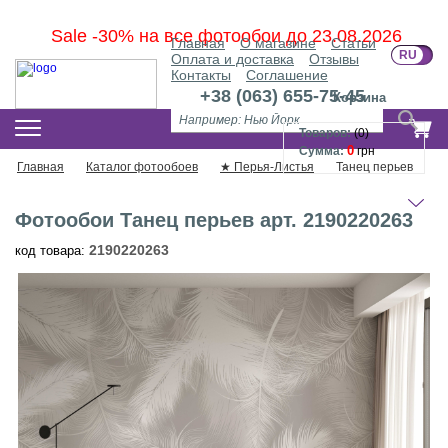
Sale -30% на все фотообои до 23.08.2026
Главная
О магазине
Статьи
RU
U
Оплата и доставка
Отзывы
Контакты
Соглашение
+38 (063) 655-75-45
Корзина
КАТАЛОГ ФОТООБОЕВ
Товаров:
(
0
)
0
Сумма:
грн
Главная
Каталог фотообоев
★ Перья-Листья
Танец перьев
Фотообои Танец перьев арт. 2190220263
2190220263
код товара: