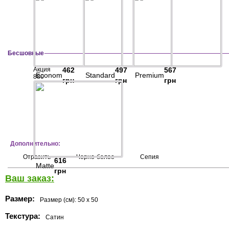
Бесшовные
Акция
462
497
567
Econom
Standard
Premium
880
грн
грн
грн
Дополнительно:
Отразить
Черно-белое
Сепия
616
Matte
грн
Ваш заказ:
Размер:
Размер (см):
50 x 50
Текстура:
Сатин