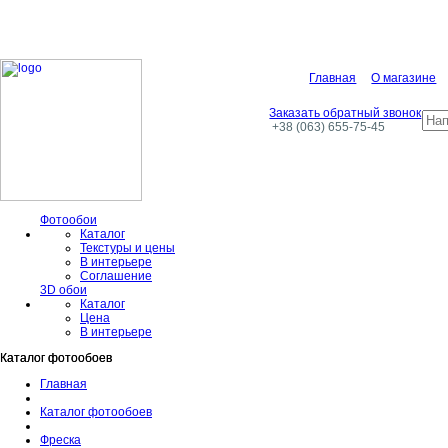
Главная
О магазине
Заказать обратный звонок
+38 (063) 655-75-45
Фотообои
Каталог
Текстуры и цены
В интерьере
Соглашение
3D обои
Каталог
Цена
В интерьере
Каталог фотообоев
Каталог фотообоев
Главная
Каталог фотообоев
Фреска