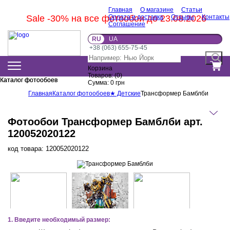
Главная
О магазине
Статьи
Sale -30% на все фотообои до 23.08.2026
Оплата и доставка
Отзывы
Контакты
Соглашение
RU
UA
+38 (063) 655-75-45
Корзина
Товаров:
(
0
)
Каталог фотообоев
Каталог фотообоев
Сумма:
0
грн
Главная
Каталог фотообоев
★ Детские
Трансформер Бамблби
Фотообои Трансформер Бамблби арт.
120052020122
код товара:
120052020122
1. Введите необходимый размер: