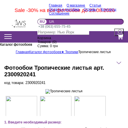
Главная
О магазине
Статьи
Sale -30% на все фотообои до 23.08.2026
Оплата и доставка
Отзывы
Контакты
Соглашение
RU
UA
+38 (063) 655-75-45
Корзина
Товаров:
(
0
)
Каталог фотообоев
Каталог фотообоев
Сумма:
0
грн
Главная
Каталог фотообоев
★ Тропики
Тропические листья
Фотообои Тропические листья арт.
2300920241
код товара:
2300920241
1. Введите необходимый размер: