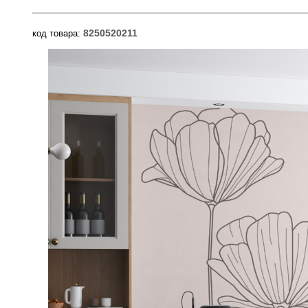
8250520211
код товара: