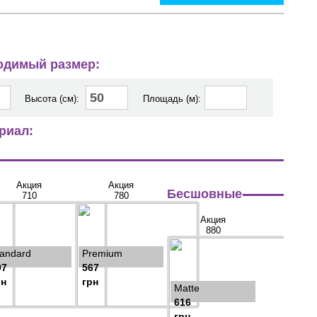
ходимый размер:
Высота (см):
Площадь (м):
риал:
Акция
Акция
Бесшовные
710
780
Акция
880
tandard
Premium
97
567
рн
грн
Matte
616
грн