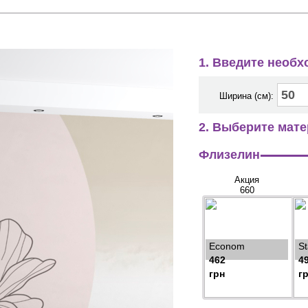
1. Введите необ
Ширина (см):
2. Выберите мате
Флизелин
Акция
660
Econom
S
462
4
грн
г