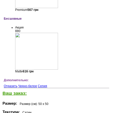
Premium
567
грн
Бесшовные
Акция
880
Matte
616
грн
Дополнительно:
Отразить
Черно-белое
Сепия
Ваш заказ:
Размер:
Размер (см):
50 x 50
Текстура:
Сатин