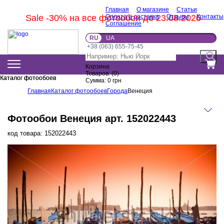
Главная
О магазине
Статьи
Sale -30% на все фотообои до 23.08.2026
Оплата и доставка
Отзывы
Контакты
Соглашение
RU
UA
+38 (063) 655-75-45
Корзина
Товаров:
(
0
)
Каталог фотообоев
Каталог фотообоев
Сумма:
0
грн
Главная
Каталог фотообоев
Города
Венеция
Фотообои Венеция арт. 152022443
код товара:
152022443