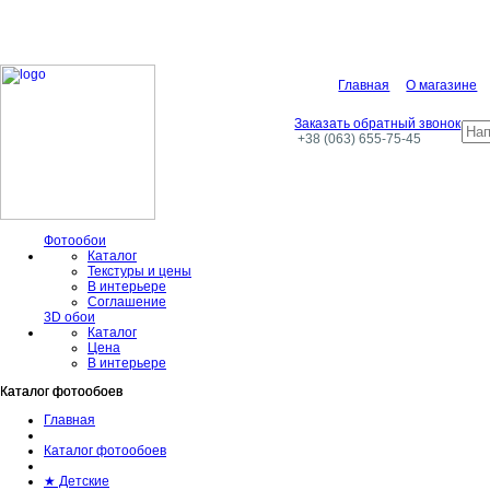
Главная
О магазине
Заказать обратный звонок
+38 (063) 655-75-45
Фотообои
Каталог
Текстуры и цены
В интерьере
Соглашение
3D обои
Каталог
Цена
В интерьере
Каталог фотообоев
Каталог фотообоев
Главная
Каталог фотообоев
★ Детские