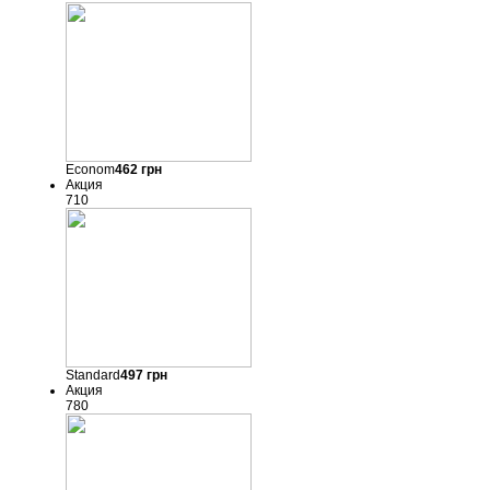
Econom
462
грн
Акция
710
Standard
497
грн
Акция
780