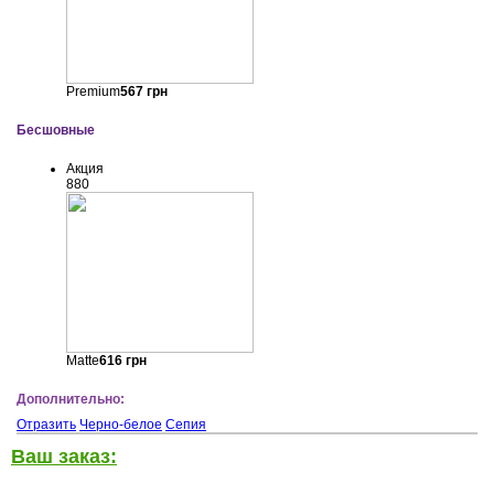
Premium
567
грн
Бесшовные
Акция
880
Matte
616
грн
Дополнительно:
Отразить
Черно-белое
Сепия
Ваш заказ: