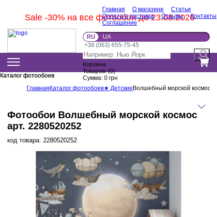
Главная
О магазине
Статьи
Sale -30% на все фотообои до 23.08.2026
Оплата и доставка
Отзывы
Контакты
Соглашение
RU
UA
+38 (063) 655-75-45
Корзина
Товаров:
(
0
)
Каталог фотообоев
Каталог фотообоев
Сумма:
0
грн
Главная
Каталог фотообоев
★ Детские
Волшебный морской космос
Фотообои Волшебный морской космос
арт. 2280520252
код товара:
2280520252