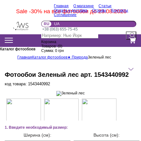
Главная
О магазине
Статьи
Sale -30% на все фотообои до 23.08.2026
Оплата и доставка
Отзывы
Контакты
Соглашение
RU
UA
+38 (063) 655-75-45
Корзина
Товаров:
(
0
)
Каталог фотообоев
Каталог фотообоев
Сумма:
0
грн
Главная
Каталог фотообоев
★ Природа
Зеленый лес
Фотообои Зеленый лес арт. 1543440992
код товара:
1543440992
1. Введите необходимый размер:
Ширина (см):
Высота (см):