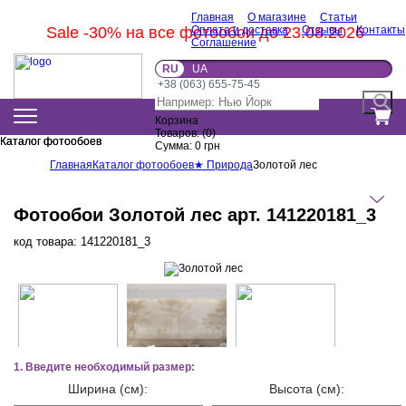
Главная
О магазине
Статьи
Sale -30% на все фотообои до 23.08.2026
Оплата и доставка
Отзывы
Контакты
Соглашение
RU
UA
+38 (063) 655-75-45
Корзина
Товаров:
(
0
)
Каталог фотообоев
Каталог фотообоев
Сумма:
0
грн
Главная
Каталог фотообоев
★ Природа
Золотой лес
Фотообои Золотой лес арт. 141220181_3
код товара:
141220181_3
1. Введите необходимый размер:
Ширина (см):
Высота (см):