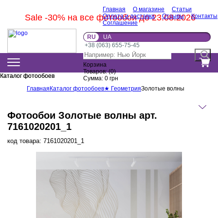
Главная
О магазине
Статьи
Sale -30% на все фотообои до 23.08.2026
Оплата и доставка
Отзывы
Контакты
Соглашение
RU
UA
+38 (063) 655-75-45
Корзина
Товаров:
(
0
)
Каталог фотообоев
Каталог фотообоев
Сумма:
0
грн
Главная
Каталог фотообоев
★ Геометрия
Золотые волны
Фотообои Золотые волны арт.
7161020201_1
код товара:
7161020201_1