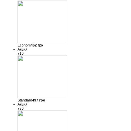
Econom
462
грн
Акция
710
Standard
497
грн
Акция
780