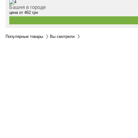
Башня в городе
цена от
462
грн
Популярные товары
Вы смотрели
Контакты:
м.Дніпро
вул.Виконкомівська, 24
Пн-Пт 9:00-18:30
Сб по записи