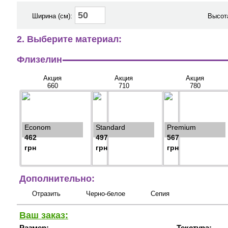
Ширина (см):
Высота
2. Выберите материал:
Флизелин
Акция
Акция
Акция
660
710
780
Econom
Standard
Premium
462
497
567
грн
грн
грн
Дополнительно:
Отразить
Черно-белое
Сепия
Ваш заказ:
Размер:
Текстура: