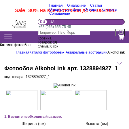
Главная
О магазине
Статьи
Sale -30% на все фотообои до 23.08.2026
Оплата и доставка
Отзывы
Контакты
Соглашение
RU
UA
+38 (063) 655-75-45
Корзина
Товаров:
(
0
)
Каталог фотообоев
Каталог фотообоев
Сумма:
0
грн
Главная
Каталог фотообоев
★ Акварельные абстракции
Alkohol ink
Фотообои Alkohol ink арт. 1328894927_1
код товара:
1328894927_1
1. Введите необходимый размер:
Ширина (см):
Высота (см):