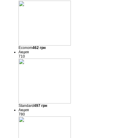
Econom
462
грн
Акция
710
Standard
497
грн
Акция
780