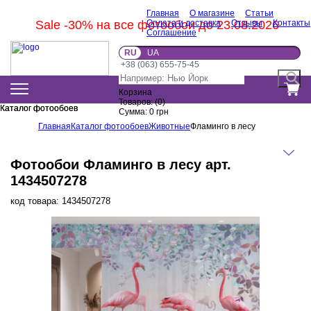
Главная
О магазине
Статьи
Sale -30% на все фотообои до 23.08.2026
Оплата и доставка
Отзывы
Контакты
Соглашение
RU
UA
+38 (063) 655-75-45
Корзина
Товаров:
(
0
)
Каталог фотообоев
Каталог фотообоев
Сумма:
0
грн
Главная
Каталог фотообоев
Животные
Фламинго в лесу
Фотообои Фламинго в лесу арт.
1434507278
код товара:
1434507278