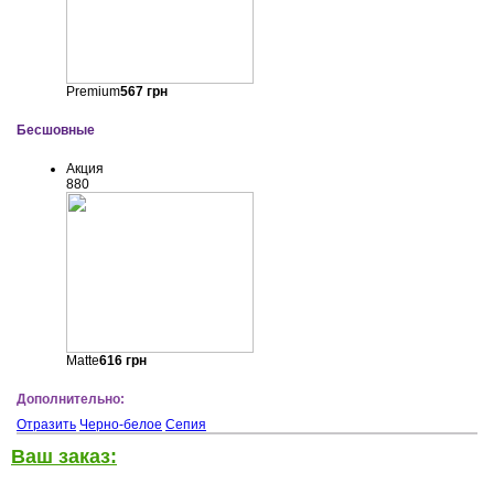
Premium
567
грн
Бесшовные
Акция
880
Matte
616
грн
Дополнительно:
Отразить
Черно-белое
Сепия
Ваш заказ: