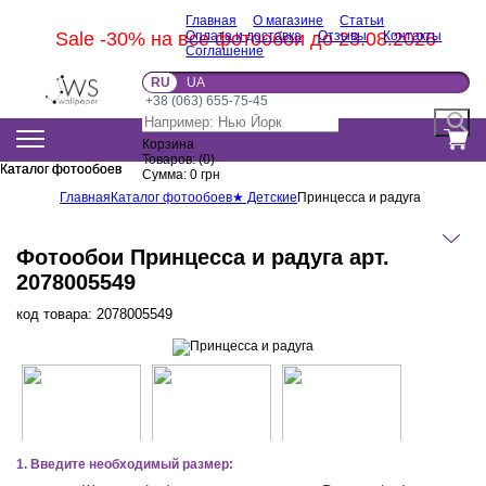
Главная
О магазине
Статьи
Sale -30% на все фотообои до 23.08.2026
Оплата и доставка
Отзывы
Контакты
Соглашение
RU
UA
+38 (063) 655-75-45
Корзина
Товаров:
(
0
)
Каталог фотообоев
Каталог фотообоев
Сумма:
0
грн
Главная
Каталог фотообоев
★ Детские
Принцесса и радуга
Фотообои Принцесса и радуга арт.
2078005549
код товара:
2078005549
1. Введите необходимый размер: