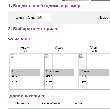
1. Введите необходимый размер:
Ширина (см):
Высота
2. Выберите материал:
Флизелин
Акция
Акция
Акция
660
710
780
Econom
Standard
Premium
462
497
567
грн
грн
грн
Дополнительно:
Отразить
Черно-белое
Сепия