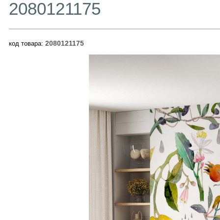
2080121175
2080121175
код товара: