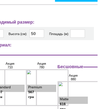
ходимый размер:
Высота (см):
Площадь (м):
риал:
Акция
Акция
Бесшовные
710
780
Акция
880
tandard
Premium
97
567
рн
грн
Matte
616
грн