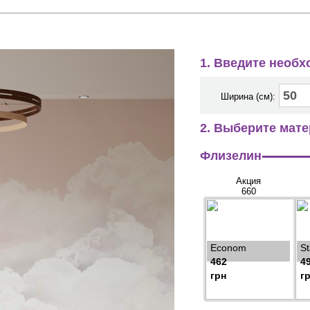
1. Введите необ
Ширина (см):
2. Выберите мате
Флизелин
Акция
660
Econom
S
462
4
грн
г