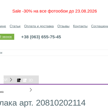
Sale -30% на все фотообои до 23.08.2026
зине
Статьи
Оплата и доставка
Отзывы
Контакты
Соглашен
+38 (063) 655-75-45
й звонок
БОИ
3D
ОБОИ
ака
ака арт. 20810202114