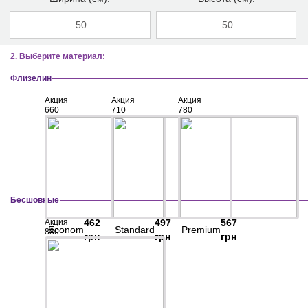
2. Выберите материал:
Флизелин
Акция
Акция
Акция
660
710
780
Бесшовные
Акция
462
497
567
Econom
Standard
Premium
880
грн
грн
грн