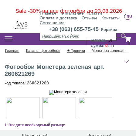
Sale -30% на все фотообои до 23.08.2026
Главная
О магазине
Статьи
RU
Оплата и доставка
Отзывы
Контакты
Соглашение
+38 (063) 655-75-45
Корзина
КАТАЛОГ ФОТООБОЕВ
Товаров:
(
0
)
0
Сумма:
грн
Главная
Каталог фотообоев
★ Тропики
Монстера зеленая
Фотообои Монстера зеленая арт.
260621269
260621269
код товара:
1. Введите необходимый размер:
Ширина (см):
Высота (см):