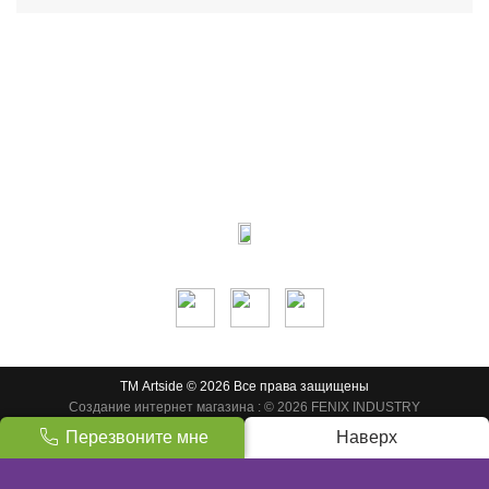
Контакты:
м.Дніпро
вул.Виконкомівська, 24
Пн-Пт 9:00-18:30
Сб по записи
Мы в соцсетях:
ТМ Artside © 2026 Все права защищены
Создание интернет магазина
: © 2026 FENIX INDUSTRY
Перезвоните мне
Наверх