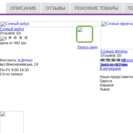
ОПИСАНИЕ
ОТЗЫВЫ
ПОХОЖИЕ ТОВАРЫ
П
Сочный арбуз
Отзывов: (0)
цена от
462
грн
Узнать цену
Сочные фрукты
Отзывов: (0)
Контакты:
м.Дніпро
ФОТООБОИ
Катало
вул.Виконкомівська, 24
Текстуры и цены
цена от
462
грн
В интерьере
Пн-Пт 9:00-18:30
Сб по записи
Наши представител
Одесса
Харьков
Львов