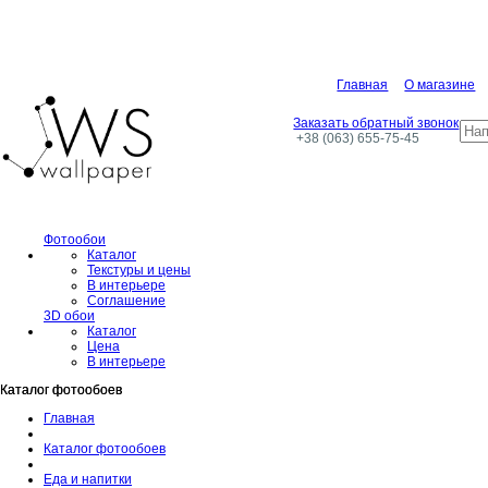
Главная
О магазине
Заказать обратный звонок
+38 (063) 655-75-45
Фотообои
Каталог
Текстуры и цены
В интерьере
Соглашение
3D обои
Каталог
Цена
В интерьере
Каталог фотообоев
Каталог фотообоев
Главная
Каталог фотообоев
Еда и напитки