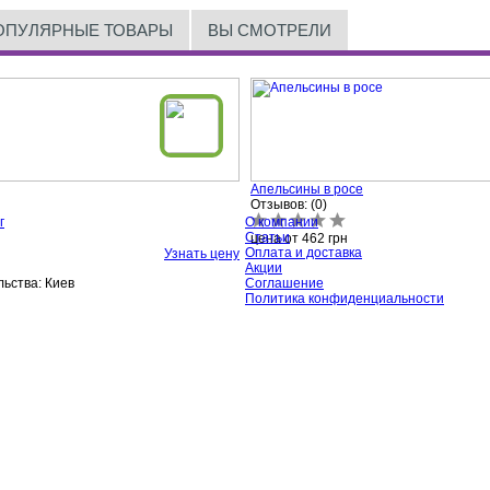
ОПУЛЯРНЫЕ ТОВАРЫ
ВЫ СМОТРЕЛИ
Апельсины в росе
Отзывов: (0)
г
О компании
Статьи
цена от
462
грн
Оплата и доставка
Узнать цену
Акции
ьства:
Киев
Соглашение
Политика конфиденциальности