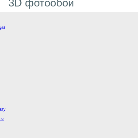
3D фотообои
ции
ату
ую