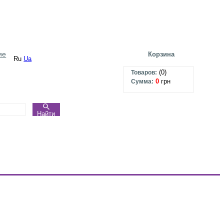
ие
Корзина
Ru
Ua
(
0
)
Товаров:
0
грн
Сумма:
Найти