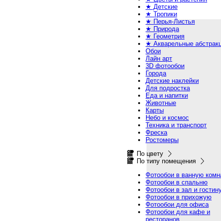
★ Детские
★ Тропики
★ Перья-Листья
★ Природа
★ Геометрия
★ Акварельные абстрак
Обои
Лайн арт
3D фотообои
Города
Детские наклейки
Для подростка
Еда и напитки
Животные
Карты
Небо и космос
Техника и транспорт
Фреска
Ростомеры
По цвету
По типу помещения
Фотообои в ванную комн
Фотообои в спальню
Фотообои в зал и гостин
Фотообои в прихожую
Фотообои для офиса
Фотообои для кафе и
ресторанов