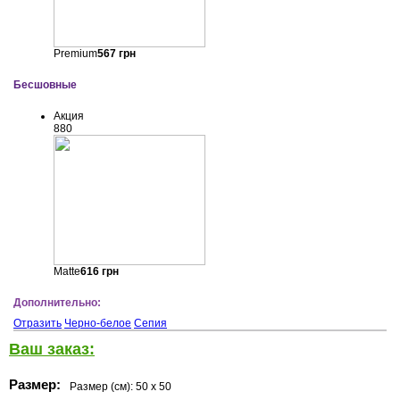
Premium
567
грн
Бесшовные
Акция
880
Matte
616
грн
Дополнительно:
Отразить
Черно-белое
Сепия
Ваш заказ:
Размер:
Размер (см):
50 x 50