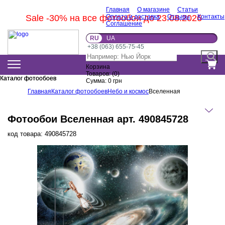
Главная
О магазине
Статьи
Sale -30% на все фотообои до 23.08.2026
Оплата и доставка
Отзывы
Контакты
Соглашение
RU
UA
+38 (063) 655-75-45
Корзина
Товаров:
(
0
)
Каталог фотообоев
Каталог фотообоев
Сумма:
0
грн
Главная
Каталог фотообоев
Небо и космос
Вселенная
Фотообои Вселенная арт. 490845728
код товара:
490845728