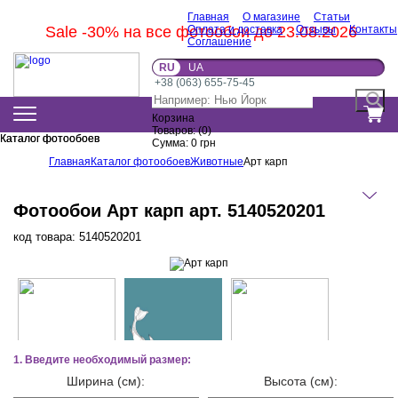
Главная
О магазине
Статьи
Sale -30% на все фотообои до 23.08.2026
Оплата и доставка
Отзывы
Контакты
Соглашение
RU
UA
+38 (063) 655-75-45
Корзина
Товаров:
(
0
)
Каталог фотообоев
Каталог фотообоев
Сумма:
0
грн
Главная
Каталог фотообоев
Животные
Арт карп
Фотообои Арт карп арт. 5140520201
код товара:
5140520201
1. Введите необходимый размер:
Ширина (см):
Высота (см):