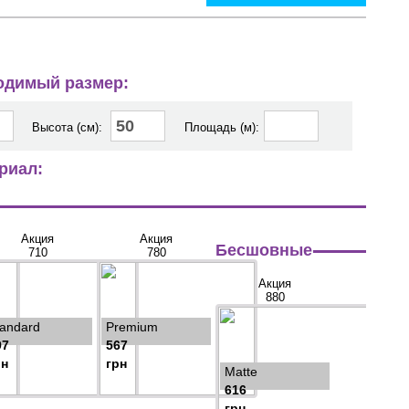
ходимый размер:
Высота (см):
Площадь (м):
риал:
Акция
Акция
Бесшовные
710
780
Акция
880
tandard
Premium
97
567
рн
грн
Matte
616
грн