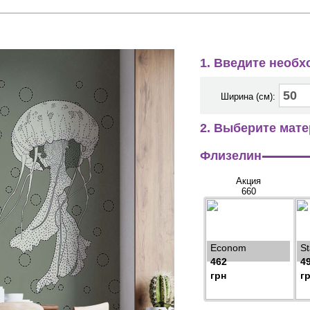
1. Введите необ
Ширина (см):
2. Выберите мате
Флизелин
Акция
660
Econom
S
462
4
грн
г