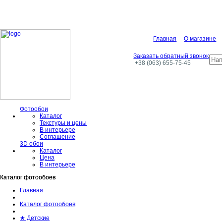
Главная
О магазине
Заказать обратный звонок
+38 (063) 655-75-45
Фотообои
Каталог
Текстуры и цены
В интерьере
Соглашение
3D обои
Каталог
Цена
В интерьере
Каталог фотообоев
Каталог фотообоев
Главная
Каталог фотообоев
★ Детские