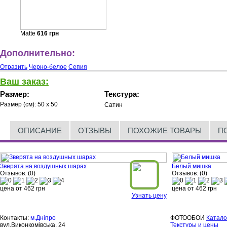
Matte
616
грн
Дополнительно:
Отразить
Черно-белое
Сепия
Ваш заказ:
Размер:
Текстура:
Размер (см):
50 x 50
Сатин
ОПИСАНИЕ
ОТЗЫВЫ
ПОХОЖИЕ ТОВАРЫ
П
Зверята на воздушных шарах
Белый мишка
Отзывов: (0)
Отзывов: (0)
цена от
462
грн
цена от
462
грн
Узнать цену
Контакты:
м.Дніпро
ФОТООБОИ
Катало
вул.Виконкомівська, 24
Текстуры и цены