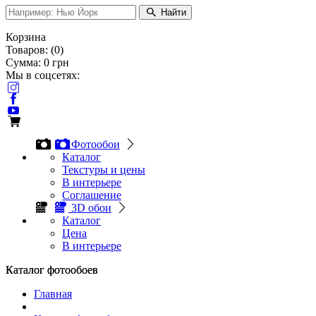
Найти
Корзина
Товаров:
(
0
)
Сумма:
0
грн
Мы в соцсетях:
Фотообои
Каталог
Текстуры и цены
В интерьере
Соглашение
3D обои
Каталог
Цена
В интерьере
Каталог фотообоев
Каталог фотообоев
Главная