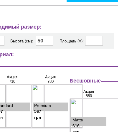
ходимый размер:
Высота (см):
Площадь (м):
риал:
Акция
Акция
Бесшовные
710
780
Акция
880
tandard
Premium
97
567
рн
грн
Matte
616
грн