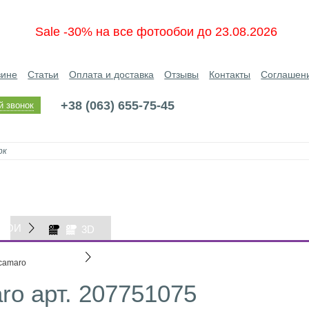
Sale -30% на все фотообои до 23.08.2026
зине
Статьи
Оплата и доставка
Отзывы
Контакты
Соглашен
+38 (063) 655-75-45
й звонок
БОИ
3D
ОБОИ
 camaro
ro арт. 207751075