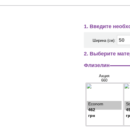
1. Введите необ
Ширина (см):
2. Выберите мате
Флизелин
Акция
660
Econom
S
462
4
грн
г