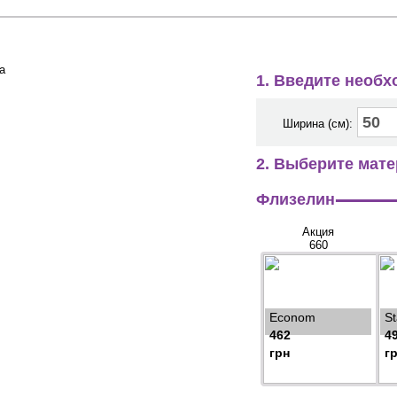
1. Введите необ
Ширина (см):
2. Выберите мате
Флизелин
Акция
660
Econom
S
462
4
грн
г